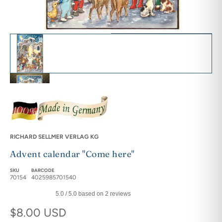
Advent calendar "Come here" featured image thumbnails
großformatiger Adventskalender kommet herbei thumbnail
Adventskalender Kommet herbei mit einigen geöffneten Türchen th
Adventskalender "Kommet herbei" gefaltet thumbnail
RICHARD SELLMER VERLAG KG
Advent calendar "Come here"
Adventskalender Ansicht 3-D Optik thumbnail
SKU
BARCODE
70154
4025985701540
5.0 / 5.0 based on 2 reviews
Adventskalender "Kommet herbei" mit einigen geöffneten Türche
Regular price
$8.00 USD