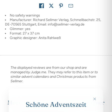
Share on
No safety warnings
Manufacturer: Richard Sellmer Verlag, Schmellbachstr. 25,
DE-70565 Stuttgart, Email: info@sellmer-verlag.de
Glimmer: yes
Format: 27 x 37 cm
Graphic designer: Anita Rahlweß
The displayed reviews are from our shop and are
managed by Judge.me. They may refer to this item or to
similar advent calendars and Christmas products from
Sellmer.
×
More works by this graphic designer
Schöne Adventszeit