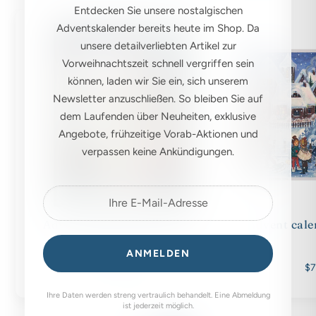
Entdecken Sie unsere nostalgischen
Adventskalender bereits heute im Shop. Da
unsere detailverliebten Artikel zur
Vorweihnachtszeit schnell vergriffen sein
können, laden wir Sie ein, sich unserem
Newsletter anzuschließen. So bleiben Sie auf
dem Laufenden über Neuheiten, exklusive
Angebote, frühzeitige Vorab-Aktionen und
verpassen keine Ankündigungen.
Advent calendar A4 "Winter
Advent cale
with the animals"
ANMELDEN
$7.00
$7
Ihre Daten werden streng vertraulich behandelt. Eine Abmeldung
ist jederzeit möglich.