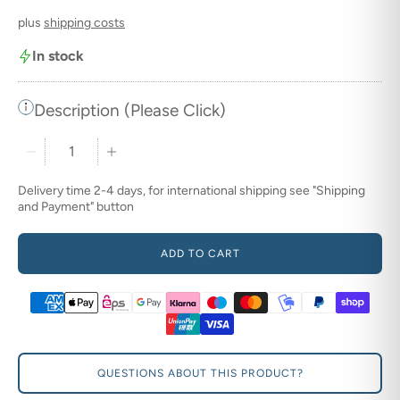
plus
shipping costs
Junge mit Adventskalender "Kommet herbei" in der Hand. thumbnail
In stock
Grössenangaben zum Adventskalender "Kommet herbei" thumbnail
Description (Please Click)
Quantity stepper
Delivery time 2-4 days, for international shipping see "Shipping
and Payment" button
ADD TO CART
QUESTIONS ABOUT THIS PRODUCT?