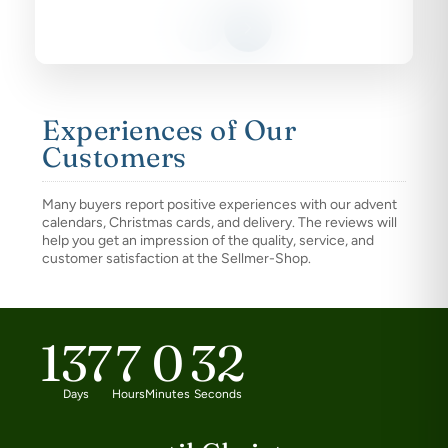
Experiences of Our
Customers
Many buyers report positive experiences with our advent
calendars, Christmas cards, and delivery. The reviews will
help you get an impression of the quality, service, and
customer satisfaction at the Sellmer-Shop.
137
7
0
32
Days
Hours
Minutes
Seconds