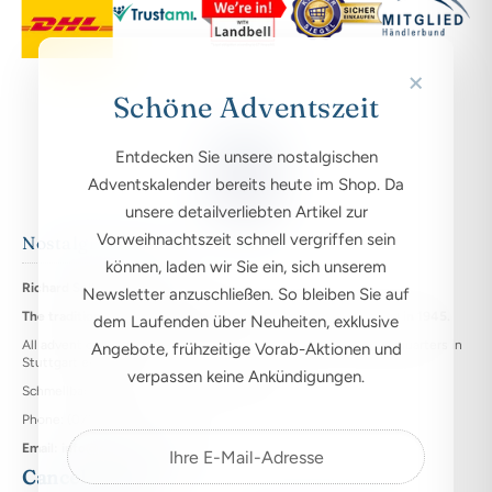
×
Schöne Adventszeit
Entdecken Sie unsere nostalgischen
Adventskalender bereits heute im Shop. Da
unsere detailverliebten Artikel zur
Vorweihnachtszeit schnell vergriffen sein
Nostalgia remains
können, laden wir Sie ein, sich unserem
Richard Sellmer Verlag KG
Newsletter anzuschließen. So bleiben Sie auf
The traditional house for nostalgic advent calendars, founded in 1945.
dem Laufenden über Neuheiten, exklusive
All advent calendars have been produced at our company headquarters in
Angebote, frühzeitige Vorab-Aktionen und
Stuttgart ever since.
verpassen keine Ankündigungen.
Schmellbachstraße 25, DE - 70565 Stuttgart
Phone: (0711) 742028
Email: info@sellmer-verlag.de
Cancel contract