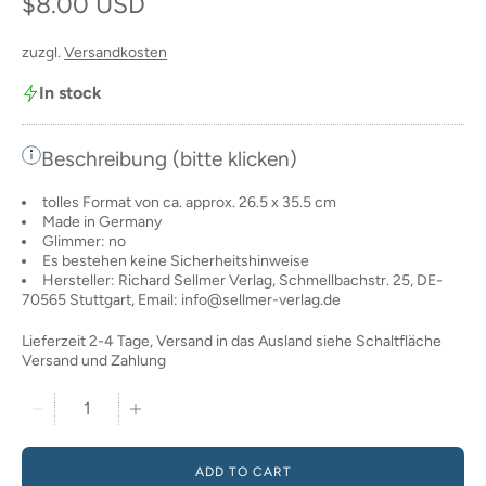
Regular price
$8.00 USD
zuzgl.
Versandkosten
In stock
Beschreibung (bitte klicken)
tolles Format von ca. approx. 26.5 x 35.5 cm
Made in Germany
Glimmer: no
Es bestehen keine Sicherheitshinweise
Hersteller: Richard Sellmer Verlag, Schmellbachstr. 25, DE-
70565 Stuttgart, Email: info@sellmer-verlag.de
Lieferzeit 2-4 Tage, Versand in das Ausland siehe Schaltfläche
Versand und Zahlung
Quantity stepper
ADD TO CART