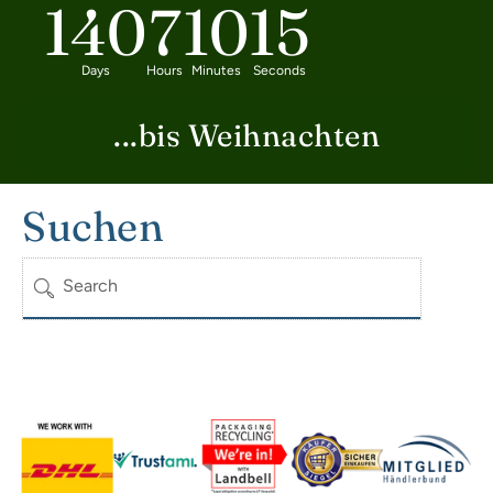
140
7
10
14
Days
Hours
Minutes
Seconds
...bis Weihnachten
Suchen
Search