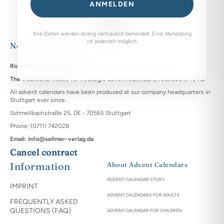
ANMELDEN
Ihre Daten werden streng vertraulich behandelt. Eine Abmeldung
ist jederzeit möglich.
Nostalgia remains
Richard Sellmer Verlag KG
The traditional house for nostalgic advent calendars, founded in 1945.
All advent calendars have been produced at our company headquarters in
Stuttgart ever since.
Schmellbachstraße 25, DE - 70565 Stuttgart
Phone: (0711) 742028
Email: info@sellmer-verlag.de
Cancel contract
Information
About Advent Calendars
ADVENT CALENDAR STORY
IMPRINT
ADVENT CALENDARS FOR ADULTS
FREQUENTLY ASKED
QUESTIONS (FAQ)
ADVENT CALENDAR FOR CHILDREN