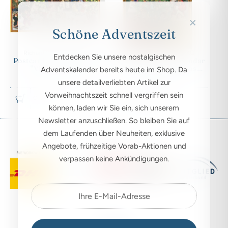
×
Schöne Adventszeit
Richard Sellmer Verlag KG
Richard Sellmer Verlag KG
Entdecken Sie unsere nostalgischen
Postcard Advent Calendar
Postcard Advent Calendar
"Victorian Shop"
"Under the Christmas
Adventskalender bereits heute im Shop. Da
Tree"
unsere detailverliebten Artikel zur
Vorweihnachtszeit schnell vergriffen sein
$6.00 USD
Out of stock
können, laden wir Sie ein, sich unserem
Newsletter anzuschließen. So bleiben Sie auf
dem Laufenden über Neuheiten, exklusive
Angebote, frühzeitige Vorab-Aktionen und
verpassen keine Ankündigungen.