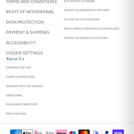
TERMS AND CONDITIONS
BUY ADVENT CALENDAR
ADVENT CALENDAR WITH PICTURES
RIGHT OF WITHDRAWAL
GLITTER ON THE CALENDAR
DATA PROTECTION
WHAT MAKES CHRISTMAS SO NOSTALGIC?
PAYMENT & SHIPPING
ADVENT CALENDAR COLLECTIONS
ACCESSIBILITY
COOKIE SETTINGS
About Us
COMPANY HISTORY
TODAY'S PRODUCTION
INSIGHTS INTO THE ARCHIVE
TRADE FAIRS
PUBLISHER'S DIRECTORY
PRESS RELEASE