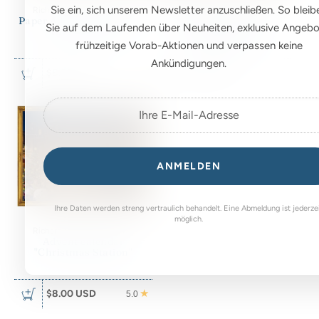
Sie ein, sich unserem Newsletter anzuschließen. So bleib
Richard Sellmer Verlag KG
Richard Sellmer Verlag KG
Paper Advent calendar "At
Victorian Advent
Sie auf dem Laufenden über Neuheiten, exklusive Angebo
the Pavilion"
Calendar "Snowy
Fountain"
frühzeitige Vorab-Aktionen und verpassen keine
Ankündigungen.
$8.00 USD
$8.00 USD
5.0
5.0
ANMELDEN
Ihre Daten werden streng vertraulich behandelt. Eine Abmeldung ist jederze
möglich.
Richard Sellmer Verlag KG
Advent calendar
"Christmas Station"
$8.00 USD
5.0