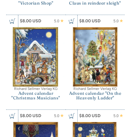
"Victorian Shop"
Claus in reindeer sleigh"
$8.00 USD
$8.00 USD
5.0
5.0
Richard Sellmer Verlag KG
Richard Sellmer Verlag KG
Advent calendar
Advent calendar "On the
"Christmas Musicians"
Heavenly Ladder"
$8.00 USD
$8.00 USD
5.0
5.0